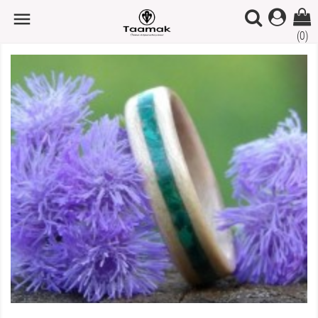

(0)