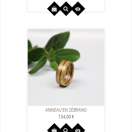

ANNEAU EN ZÉBRANO
Preis
134,00 €
