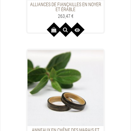
ALLIANCES DE FIANÇAILLES EN NOYER
ET ÉRABLE
Preis
263,47 €

ANNEAUX EN CHÊNE DES MARAIS ET