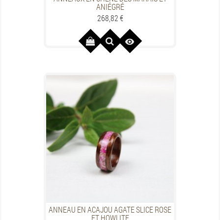
ANIÉGRÉ
Preis
268,82 €

ANNEAU EN ACAJOU AGATE SLICE ROSE
ET HOWLITE