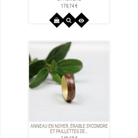
Preis
179,74 €

ANNEAU EN NOYER, ÉRABLE SYCOMORE
ET PAILLETTES DE...
Preis