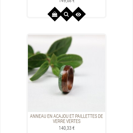
149,68 €

ANNEAU EN ACAJOU ET PAILLETTES DE
VERRE VERTES
Preis
140,33 €