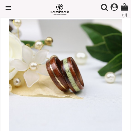

(0)