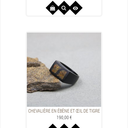

CHEVALIÈRE EN ÉBÈNE ET ŒIL DE TIGRE
Preis
190,00 €