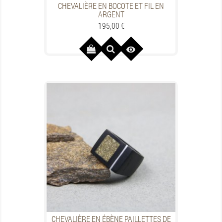
CHEVALIÈRE EN BOCOTE ET FIL EN
ARGENT
Preis
195,00 €

CHEVALIÈRE EN ÉBÈNE PAILLETTES DE