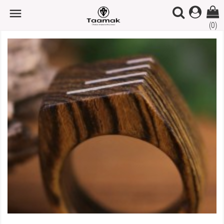

(0)