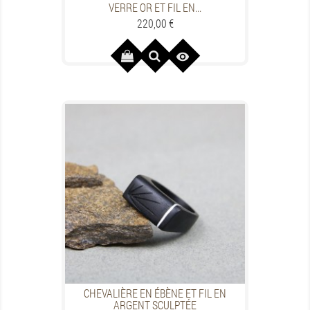
VERRE OR ET FIL EN...
Preis
220,00 €

CHEVALIÈRE EN ÉBÈNE ET FIL EN
ARGENT SCULPTÉE