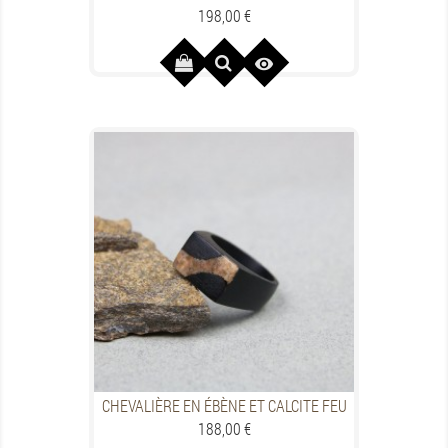
Preis
198,00 €

CHEVALIÈRE EN ÉBÈNE ET CALCITE FEU
Preis
188,00 €