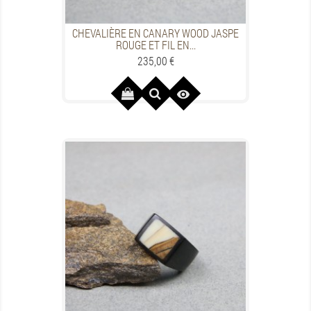
CHEVALIÈRE EN CANARY WOOD JASPE
ROUGE ET FIL EN...
Preis
235,00 €
