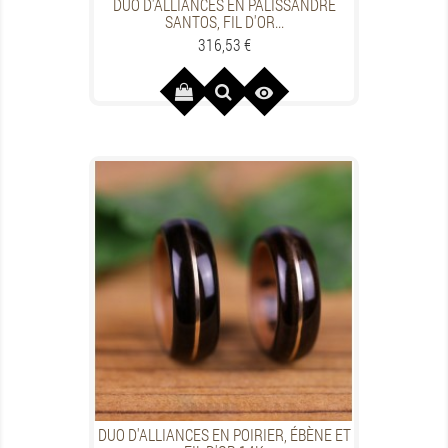
DUO D'ALLIANCES EN PALISSANDRE
SANTOS, FIL D'OR...
Preis
316,53 €

DUO D'ALLIANCES EN POIRIER, ÉBÈNE ET