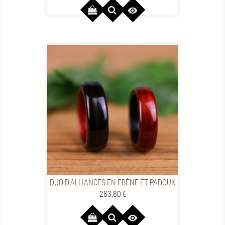

DUO D'ALLIANCES EN EBÈNE ET PADOUK
Preis
283,80 €
