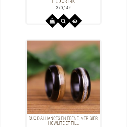
FIL D'OR 14K
Preis
370,14 €

DUO D'ALLIANCES EN ÉBÈNE, MERISIER,
HOWLITE ET FIL...