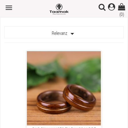

(0)

Relevanz