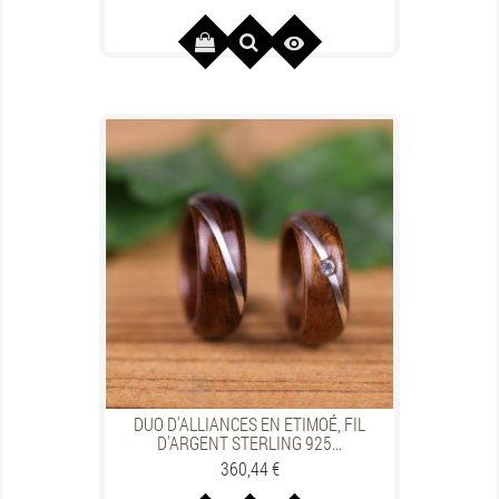

DUO D'ALLIANCES EN ETIMOÉ, FIL
D'ARGENT STERLING 925...
Preis
360,44 €