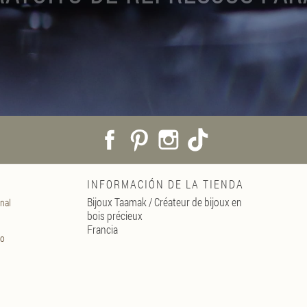
Facebook
Pinterest
Instagram
TikTok
INFORMACIÓN DE LA TIENDA
Bijoux Taamak / Créateur de bijoux en
nal
bois précieux
Francia
no