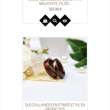
MALACHITE, FIL EN...
Prezzo
365,90 €

DUO D'ALLIANCES EN ETIMOÉ ET FIL EN
ARGENT 925