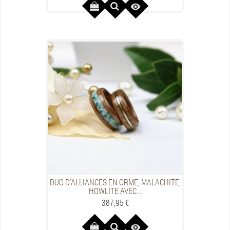

DUO D'ALLIANCES EN ORME, MALACHITE,
HOWLITE AVEC...
Prezzo
387,95 €
