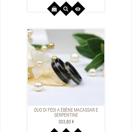

DUO DI FEDI A ÉBÈNE MACASSAR E
SERPENTINE
Prezzo
303,80 €