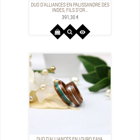
DUO D'ALLIANCES EN PALISSANDRE DES
INDES, FILS D'OR...
Prezzo
391,30 €

DUO D'ALLIANCES EN LOURO FAYA,