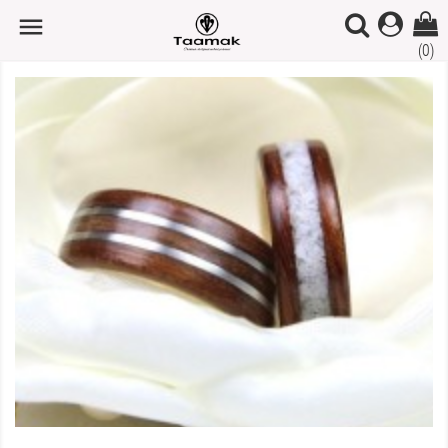

(0)