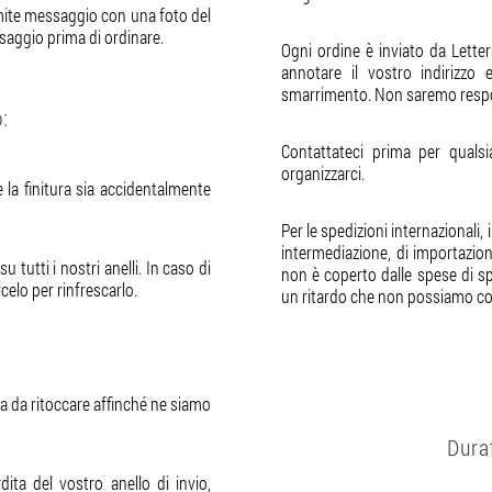
amite messaggio con una foto del
ssaggio prima di ordinare.
Ogni ordine è inviato da Lette
annotare il vostro indirizzo 
smarrimento. Non saremo respons
:
Contattateci prima per quals
organizzarci.
e la finitura sia accidentalmente
Per le spedizioni internazionali
intermediazione, di importazio
 tutti i nostri anelli. In caso di
non è coperto dalle spese di sp
rcelo per rinfrescarlo.
un ritardo che non possiamo con
nza da ritoccare affinché ne siamo
Dura
ita del vostro anello di invio,