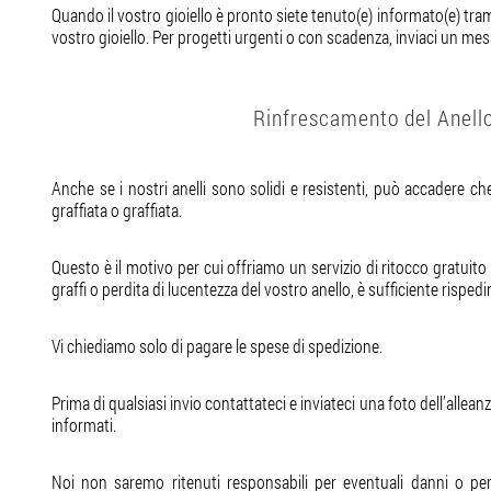
Quando il vostro gioiello è pronto siete tenuto(e) informato(e) tr
vostro gioiello. Per progetti urgenti o con scadenza, inviaci un me
Rinfrescamento del Anello
Anche se i nostri anelli sono solidi e resistenti, può accadere ch
graffiata o graffiata.
Questo è il motivo per cui offriamo un servizio di ritocco gratuito su
graffi o perdita di lucentezza del vostro anello, è sufficiente rispedi
Vi chiediamo solo di pagare le spese di spedizione.
Prima di qualsiasi invio contattateci e inviateci una foto dell’allea
informati.
Noi non saremo ritenuti responsabili per eventuali danni o perd