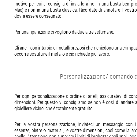
motivo per cui si consiglia di inviarlo a noi in una busta ben pro
Max) e non in una busta classica. Ricordate di annotare il vostro 
dovrà essere consegnato.
Per una riparazione ci vogliono da due a tre settimane.
Gli anelli con intarsio di metalli preziosi che richiedono una crimp
occorre sostituire il metallo e ciò richiede più lavoro.
Personalizzazione/ comando di
Per ogni personalizzazione o ordine di anelli, assicuratevi di con
dimensioni. Per questo vi consigliamo se non è così, di andare a 
gioielliere vicino, che è totalmente gratuito.
Per la vostra personalizzazione, inviateci un messaggio con i 
essenze, pietre o materiali, le vostre dimensioni, così come la lar
anello. Attenzione: non superare i limiti di larghezza degli anelli po