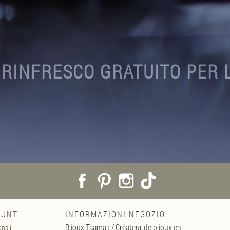
 RINFRESCO GRATUITO PER 
Facebook
Pinterest
Instagram
TikTok
OUNT
INFORMAZIONI NEGOZIO
Bijoux Taamak / Créateur de bijoux en
onali