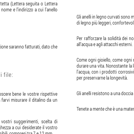
tetta (Lettera seguita o Lettera
nome e l’indirizzo a cui l’anello
Gli anelli in legno curvati sono m
di legno più leggeri, confortevoli
Per rafforzare la solidità dei no
all’acqua e agli attacchi esterni.
azione saranno fatturati, dato che
Come ogni gioiello, come ogni m
durare una vita. Nonostante la l
l’acqua, con i prodotti corrosi
 file:
per preservarne la longevità.
Gli anelli resistono a una docci
oscere bene le vostre rispettive
farvi misurare il ditalino da un
Tenete a mente che è una materi
vostri suggerimenti, scelta di
ghezza a cui desiderate il vostro
ssibili, compresi tra 7 e 12 mm.