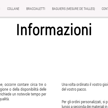
I
COLLANE
BRACCIALETTI
BAGUIERS (MESURE DE TAILLES)
CON
Informazioni
:
e, occorre contare circa tre o
Una volta ordinato il vostro gioi
ione o della disponibilità delle
del vostro pacco.
e richiede un notevole tempo per
qualità.
Per gli ordini personalizzati, s
lungo a seconda dei materiali in